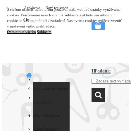
Prihlásenie
Nová registrácia
S cieľom uľahčiť užívateľom používať naše webové stránky využívame
cookies. Používaním našich stránok súhlasíte s ukladaním súborov
0 ks
cookie na vašom počítači / zariadení. Nastavenia cookies môžete zmeniť
v nastavení vášho prehliadača.
Odmietnuť všetko
Súhlasím
Hľadanie
Často kladené otázky
Všeobecné obchodné
Novinky
( FAQ)
podmienky
Ako nakupovať
Ako reklamovať
O nás
Doprava
Zásady ochrany