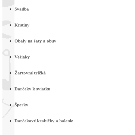
Svadba
Krstiny
Obaly na šaty a obuv
Vešiaky
Žartovné tričká
Darčeky k sviatku
Šperky
Darčekové krabičky a balenie