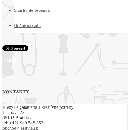
Šnúrky do topánok
Ručné náradie
E-shop
Menu
KONTAKTY
ESstyLe galantéria a kreatívne potreby
Lachova 23
85103 Bratislava
tel:
+421 949 548 852
obchod@esstyle.sk