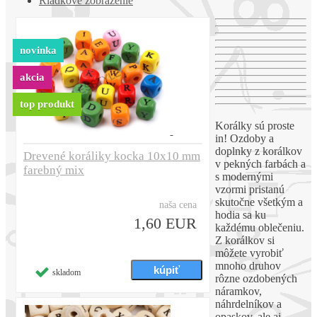
Riadkové zobrazenie
novinka
akcia
top produkt
Korálky sú proste
in! Ozdoby a
doplnky z korálkov
Drevené koráliky kocka 10x10 mm
v pekných farbách a
farebný mix
s modernými
vzormi pristanú
skutočne všetkým a
naša cena
hodia sa ku
1,60 EUR
každému oblečeniu.
Z korálkov si
môžete vyrobiť
mnoho druhov
skladom
rôzne ozdobených
náramkov,
náhrdelníkov a
opaskov, ale aj