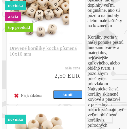
doplnky veľmi
novinka
originálne, ako sú
púzdra na mobily
akcia
alebo malé taštičky
na kozmetiku.
top produkt
Korálky tvoria v
našej ponuke pestrú
množinu tvarov a
Drevené koráliky kocka písmená
materialov,
10x10 mm
nejčastejšie
guľovitého, alebo
oblého tvaru, s
naša cena
pozdĺžnym
2,50 EUR
priečnym
prievlakom.
Najtypickejšie sú
korálky sklenené,
Nie je skladom
kovové a plastové,
v posledných
rokoch začínajú byť
veľmi obľúbené i
novinka
korálky z
prírodných