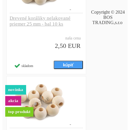
Copyright © 2024
BOS
Drevené koráliky nelakované
TRADING,s.r.o
priemer 25 mm - bal 10 ks
naša cena
2,50 EUR
skladom
novinka
akcia
top produkt