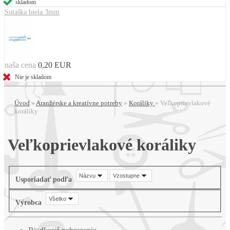
skladom
Sutaška biela 3mm
naša cena
0,20 EUR
Nie je skladom
Úvod
»
Aranžérske a kreatívne potreby
»
Koráliky
»
Veľkoprievlakové
koráliky
Veľkoprievlakové koráliky
Názvu
Vzostupne
Usporiadať podľa
Všetko
Výrobca