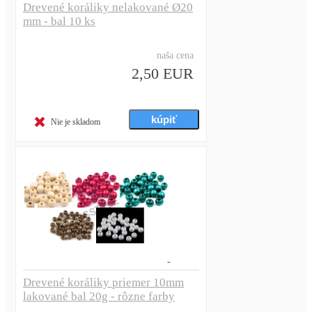
Drevené koráliky nelakované Ø20
mm - bal 10 ks
naša cena
2,50 EUR
Nie je skladom
Drevené koráliky priemer 10mm
lakované bal 20g - rôzne farby