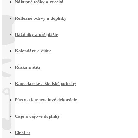
Nákupné tašky a vrecká
Reflexné odevy a doplnky
Dáždniky a pršiplášte
Kalendáre a diáre
Rúška a štíty
Kancelárske a školské potreby
Párty a karnevalové dekorácie
Čaje a čajové doplnky
Elektro