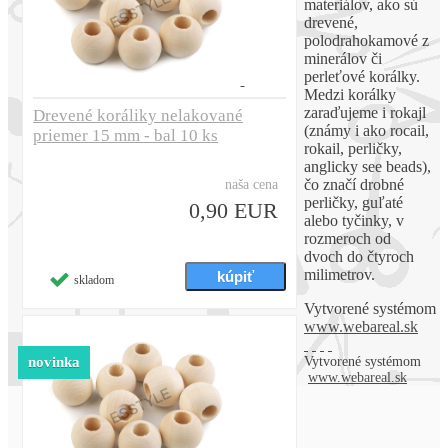
materiálov, ako sú
drevené,
polodrahokamové z
minerálov či
perleťové korálky.
Medzi korálky
zaraďujeme i rokajl
Drevené koráliky nelakované
(známy i ako rocail,
priemer 15 mm - bal 10 ks
rokail, perličky,
anglicky see beads),
čo značí drobné
naša cena
perličky, guľaté
0,90 EUR
alebo tyčinky, v
rozmeroch od
dvoch do čtyroch
milimetrov.
skladom
Vytvorené systémom
www.webareal.sk
novinka
Vytvorené systémom
www.webareal.sk