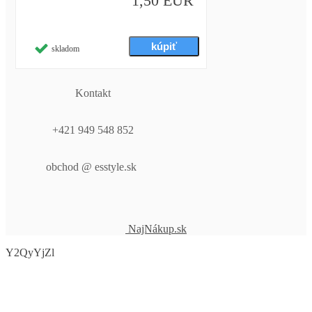
1,50 EUR
skladom
Kontakt
+421 949 548 852
obchod @ esstyle.sk
NajNákup.sk
Y2QyYjZl