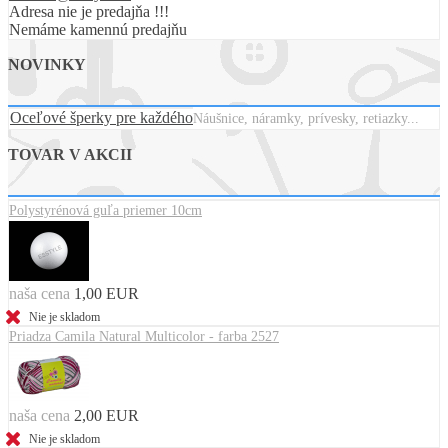
Adresa nie je predajňa !!!
Nemáme kamennú predajňu
NOVINKY
Oceľové šperky pre každého
Náušnice, náramky, prívesky, retiazky...
TOVAR V AKCII
Polystyrénová guľa priemer 10cm
naša cena
1,00 EUR
Nie je skladom
Priadza Camila Natural Multicolor - farba 2527
naša cena
2,00 EUR
Nie je skladom