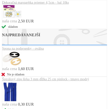
Dekoračná margarétka priemer 4,5cm - bal 10ks
naša cena
2,50 EUR
skladom
NAJPREDÁVANEJŠÍ
Spona na podprsenky - oválna
naša cena
1,60 EUR
Nie je skladom
Špirálový zips šírka 3 mm dĺžka 25 cm pinlock - tmavo modrý
naša cena
0,30 EUR