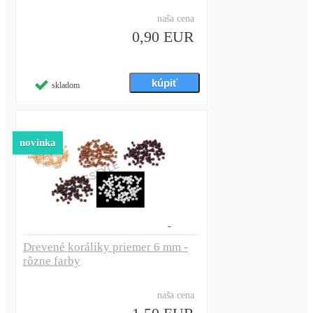
naša cena
0,90 EUR
skladom
novinka
Drevené koráliky priemer 6 mm -
rôzne farby
naša cena